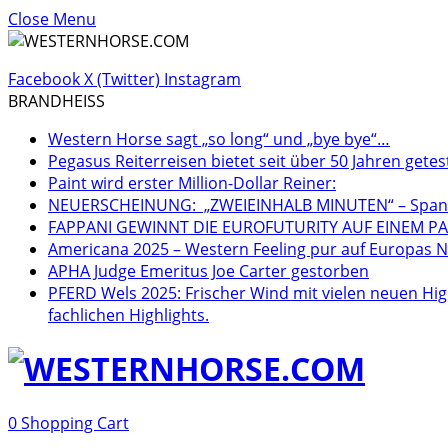
Close Menu
Facebook
X (Twitter)
Instagram
BRANDHEISS
Western Horse sagt „so long“ und „bye bye“…
Pegasus Reiterreisen bietet seit über 50 Jahren getes
Paint wird erster Million-Dollar Reiner:
NEUERSCHEINUNG: „ZWEIEINHALB MINUTEN“ – Spannen
FAPPANI GEWINNT DIE EUROFUTURITY AUF EINEM PA
Americana 2025 – Western Feeling pur auf Europas Nr
APHA Judge Emeritus Joe Carter gestorben
PFERD Wels 2025: Frischer Wind mit vielen neuen Hig
fachlichen Highlights.
0
Shopping Cart