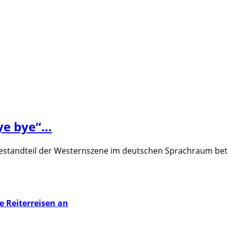
bye bye“…
estandteil der Westernszene im deutschen Sprachraum betr
te Reiterreisen an