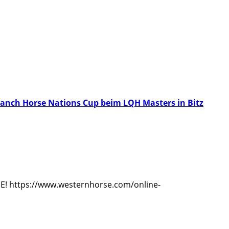
Ranch Horse Nations Cup beim LQH Masters in Bitz
SE! https://www.westernhorse.com/online-