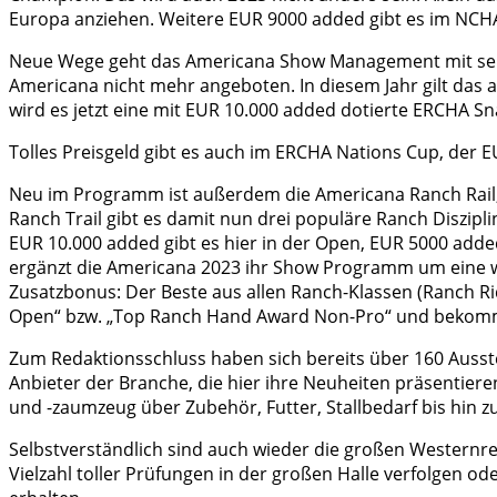
Europa anziehen. Weitere EUR 9000 added gibt es im NCH
Neue Wege geht das Americana Show Management mit seinem 
Americana nicht mehr angeboten. In diesem Jahr gilt das au
wird es jetzt eine mit EUR 10.000 added dotierte ERCHA Sn
Tolles Preisgeld gibt es auch im ERCHA Nations Cup, der
Neu im Programm ist außerdem die Americana Ranch Rail,
Ranch Trail gibt es damit nun drei populäre Ranch Diszip
EUR 10.000 added gibt es hier in der Open, EUR 5000 add
ergänzt die Americana 2023 ihr Show Programm um eine wei
Zusatzbonus: Der Beste aus allen Ranch-Klassen (Ranch Ri
Open“ bzw. „Top Ranch Hand Award Non-Pro“ und bekommt
Zum Redaktionsschluss haben sich bereits über 160 Ausst
Anbieter der Branche, die hier ihre Neuheiten präsentier
und -zaumzeug über Zubehör, Futter, Stallbedarf bis hin 
Selbstverständlich sind auch wieder die großen Western
Vielzahl toller Prüfungen in der großen Halle verfolgen o