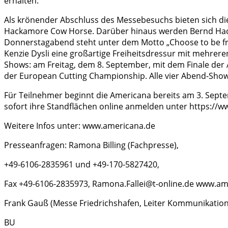
erhalten.
Als krönender Abschluss des Messebesuchs bieten sich di
Hackamore Cow Horse. Darüber hinaus werden Bernd Hackl
Donnerstagabend steht unter dem Motto „Choose to be fre
Kenzie Dysli eine großartige Freiheitsdressur mit mehrere
Shows: am Freitag, dem 8. September, mit dem Finale de
der European Cutting Championship. Alle vier Abend-Sho
Für Teilnehmer beginnt die Americana bereits am 3. Septe
sofort ihre Standflächen online anmelden unter https://w
Weitere Infos unter: www.americana.de
Presseanfragen: Ramona Billing (Fachpresse),
+49-6106-2835961 und +49-170-5827420,
Fax +49-6106-2835973, Ramona.Fallei@t-online.de www.am
Frank Gauß (Messe Friedrichshafen, Leiter Kommunikatio
BU