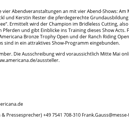
e vier Abendveranstaltungen an mit vier Abend-Shows: Am M
 und Kerstin Rester die pferdegerechte Grundausbildung 
e“. Ermittelt wird der Champion im Bridleless Cutting, al
n Pferden und gibt Einblicke ins Training dieses Show Acts.
r Americana Bronze Trophy Open und der Ranch Riding Open
ws sind in ein attraktives Show-Programm eingebunden.
mber. Die Ausschreibung wird voraussichtlich Mitte Mai on
ww.americana.de/aussteller.
ericana.de
n & Pressesprecher) +49 7541 708-310 Frank.Gauss@messe-