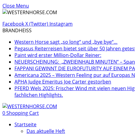
Close Menu
Facebook
X (Twitter)
Instagram
BRANDHEISS
Western Horse sagt „so long“ und „bye bye“…
Pegasus Reiterreisen bietet seit über 50 Jahren getes
Paint wird erster Million-Dollar Reiner:
NEUERSCHEINUNG: „ZWEIEINHALB MINUTEN“ – Spannen
FAPPANI GEWINNT DIE EUROFUTURITY AUF EINEM PA
Americana 2025 – Western Feeling pur auf Europas Nr
APHA Judge Emeritus Joe Carter gestorben
PFERD Wels 2025: Frischer Wind mit vielen neuen Hig
fachlichen Highlights.
0
Shopping Cart
Startseite
Das aktuelle Heft