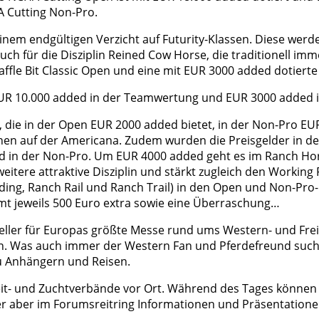
A Cutting Non-Pro.
endgültigen Verzicht auf Futurity-Klassen. Diese werden b
ch für die Disziplin Reined Cow Horse, die traditionell imme
affle Bit Classic Open und eine mit EUR 3000 added dotierte
 EUR 10.000 added in der Teamwertung und EUR 3000 added i
 die in der Open EUR 2000 added bietet, in der Non-Pro 
linen auf der Americana. Zudem wurden die Preisgelder in 
ed in der Non-Pro. Um EUR 4000 added geht es im Ranch Ho
tere attraktive Disziplin und stärkt zugleich den Working 
ding, Ranch Rail und Ranch Trail) in den Open und Non-Pro
 jeweils 500 Euro extra sowie eine Überraschung…
eller für Eu­ropas größte Messe rund ums Western- und Fre
en. Was auch immer der Western Fan und Pferdefreund sucht
zu Anhängern und Reisen.
reit- und Zuchtverbände vor Ort. Während des Tages könne
der aber im Forumsreitring Informationen und Präsentatione