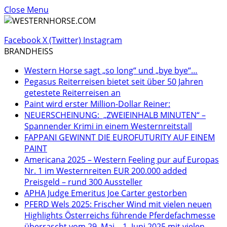
Close Menu
Facebook
X (Twitter)
Instagram
BRANDHEISS
Western Horse sagt „so long“ und „bye bye“…
Pegasus Reiterreisen bietet seit über 50 Jahren
getestete Reiterreisen an
Paint wird erster Million-Dollar Reiner:
NEUERSCHEINUNG: „ZWEIEINHALB MINUTEN“ –
Spannender Krimi in einem Westernreitstall
FAPPANI GEWINNT DIE EUROFUTURITY AUF EINEM
PAINT
Americana 2025 – Western Feeling pur auf Europas
Nr. 1 im Westernreiten EUR 200.000 added
Preisgeld – rund 300 Aussteller
APHA Judge Emeritus Joe Carter gestorben
PFERD Wels 2025: Frischer Wind mit vielen neuen
Highlights Österreichs führende Pferdefachmesse
überrascht vom 29. Mai – 1. Juni 2025 mit vielen