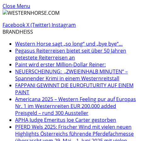
Close Menu
Facebook
X (Twitter)
Instagram
BRANDHEISS
Western Horse sagt „so long“ und „bye bye“…
Pegasus Reiterreisen bietet seit über 50 Jahren
getestete Reiterreisen an
Paint wird erster Million-Dollar Reiner:
NEUERSCHEINUNG: „ZWEIEINHALB MINUTEN“ –
Spannender Krimi in einem Westernreitstall
FAPPANI GEWINNT DIE EUROFUTURITY AUF EINEM
PAINT
Americana 2025 – Western Feeling pur auf Europas
Nr. 1 im Westernreiten EUR 200.000 added
Preisgeld – rund 300 Aussteller
APHA Judge Emeritus Joe Carter gestorben
PFERD Wels 2025: Frischer Wind mit vielen neuen
Highlights Österreichs führende Pferdefachmesse
überrascht vom 29. Mai – 1. Juni 2025 mit vielen