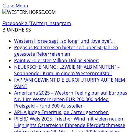
Close Menu
Facebook
X (Twitter)
Instagram
BRANDHEISS
Western Horse sagt „so long“ und „bye bye“…
Pegasus Reiterreisen bietet seit über 50 Jahren
getestete Reiterreisen an
Paint wird erster Million-Dollar Reiner:
NEUERSCHEINUNG: „ZWEIEINHALB MINUTEN“ –
Spannender Krimi in einem Westernreitstall
FAPPANI GEWINNT DIE EUROFUTURITY AUF EINEM
PAINT
Americana 2025 – Western Feeling pur auf Europas
Nr. 1 im Westernreiten EUR 200.000 added
Preisgeld – rund 300 Aussteller
APHA Judge Emeritus Joe Carter gestorben
PFERD Wels 2025: Frischer Wind mit vielen neuen
Highlights Österreichs führende Pferdefachmesse
überrascht vom 29. Mai – 1. Juni 2025 mit vielen