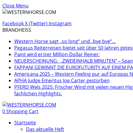
Close Menu
Facebook
X (Twitter)
Instagram
BRANDHEISS
Western Horse sagt „so long“ und „bye bye“…
Pegasus Reiterreisen bietet seit über 50 Jahren getes
Paint wird erster Million-Dollar Reiner:
NEUERSCHEINUNG: „ZWEIEINHALB MINUTEN“ – Spannen
FAPPANI GEWINNT DIE EUROFUTURITY AUF EINEM PA
Americana 2025 – Western Feeling pur auf Europas Nr
APHA Judge Emeritus Joe Carter gestorben
PFERD Wels 2025: Frischer Wind mit vielen neuen Hig
fachlichen Highlights.
0
Shopping Cart
Startseite
Das aktuelle Heft