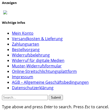
Anzeigen
Wichtige Infos
Mein Konto
Versandkosten & Lieferung
Zahlungsarten
Bestellvorgang
Widerrufsbelehrung
Widerruf für digitale Medien
Muster-Widerrufsformular
Online-Streitschlichtungsplattform
Impressum
AGB – Allgemeine Geschäftsbedingungen
Datenschutzerklärung
Submit
Type above and press
Enter
to search. Press
Esc
to cancel.