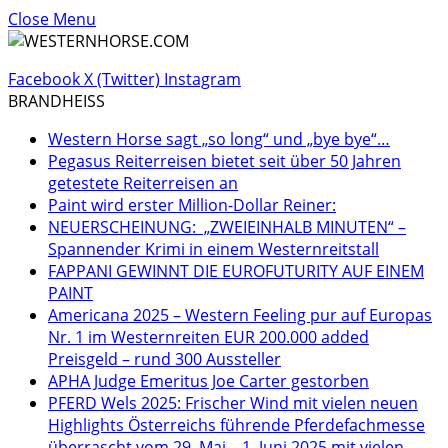
Close Menu
Facebook
X (Twitter)
Instagram
BRANDHEISS
Western Horse sagt „so long“ und „bye bye“…
Pegasus Reiterreisen bietet seit über 50 Jahren
getestete Reiterreisen an
Paint wird erster Million-Dollar Reiner:
NEUERSCHEINUNG: „ZWEIEINHALB MINUTEN“ –
Spannender Krimi in einem Westernreitstall
FAPPANI GEWINNT DIE EUROFUTURITY AUF EINEM
PAINT
Americana 2025 – Western Feeling pur auf Europas
Nr. 1 im Westernreiten EUR 200.000 added
Preisgeld – rund 300 Aussteller
APHA Judge Emeritus Joe Carter gestorben
PFERD Wels 2025: Frischer Wind mit vielen neuen
Highlights Österreichs führende Pferdefachmesse
überrascht vom 29. Mai – 1. Juni 2025 mit vielen