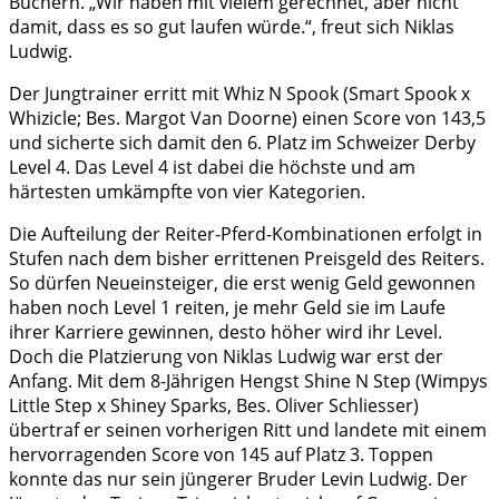
Büchern. „Wir haben mit vielem gerechnet, aber nicht
damit, dass es so gut laufen würde.“, freut sich Niklas
Ludwig.
Der Jungtrainer erritt mit Whiz N Spook (Smart Spook x
Whizicle; Bes. Margot Van Doorne) einen Score von 143,5
und sicherte sich damit den 6. Platz im Schweizer Derby
Level 4. Das Level 4 ist dabei die höchste und am
härtesten umkämpfte von vier Kategorien.
Die Aufteilung der Reiter-Pferd-Kombinationen erfolgt in
Stufen nach dem bisher errittenen Preisgeld des Reiters.
So dürfen Neueinsteiger, die erst wenig Geld gewonnen
haben noch Level 1 reiten, je mehr Geld sie im Laufe
ihrer Karriere gewinnen, desto höher wird ihr Level.
Doch die Platzierung von Niklas Ludwig war erst der
Anfang. Mit dem 8-Jährigen Hengst Shine N Step (Wimpys
Little Step x Shiney Sparks, Bes. Oliver Schliesser)
übertraf er seinen vorherigen Ritt und landete mit einem
hervorragenden Score von 145 auf Platz 3. Toppen
konnte das nur sein jüngerer Bruder Levin Ludwig. Der