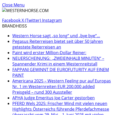
Close Menu
Facebook
X (Twitter)
Instagram
BRANDHEISS
Western Horse sagt „so long“ und „bye bye“…
Pegasus Reiterreisen bietet seit über 50 Jahren
getestete Reiterreisen an
Paint wird erster Million-Dollar Reiner:
NEUERSCHEINUNG: „ZWEIEINHALB MINUTEN“ –
Spannender Krimi in einem Westernreitstall
FAPPANI GEWINNT DIE EUROFUTURITY AUF EINEM
PAINT
Americana 2025 – Western Feeling pur auf Europas
Nr. 1 im Westernreiten EUR 200.000 added
Preisgeld – rund 300 Aussteller
APHA Judge Emeritus Joe Carter gestorben
PFERD Wels 2025: Frischer Wind mit vielen neuen
Highlights Österreichs führende Pferdefachmesse
überrascht vom 29. Mai – 1. Juni 2025 mit vielen