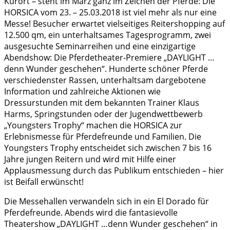
Kurort – steht im März ganz im Zeichen der Pferde: Die
HORSICA vom 23. – 25.03.2018 ist viel mehr als nur eine
Messe! Besucher erwartet vielseitiges Reitershopping auf
12.500 qm, ein unterhaltsames Tagesprogramm, zwei
ausgesuchte Seminarreihen und eine einzigartige
Abendshow: Die Pferdetheater-Premiere „DAYLIGHT …
denn Wunder geschehen“. Hunderte schöner Pferde
verschiedenster Rassen, unterhaltsam dargebotene
Information und zahlreiche Aktionen wie
Dressurstunden mit dem bekannten Trainer Klaus
Harms, Springstunden oder der Jugendwettbewerb
„Youngsters Trophy“ machen die HORSICA zur
Erlebnismesse für Pferdefreunde und Familien. Die
Youngsters Trophy entscheidet sich zwischen 7 bis 16
Jahre jungen Reitern und wird mit Hilfe einer
Applausmessung durch das Publikum entschieden – hier
ist Beifall erwünscht!
Die Messehallen verwandeln sich in ein El Dorado für
Pferdefreunde. Abends wird die fantasievolle
Theatershow „DAYLIGHT …denn Wunder geschehen“ in