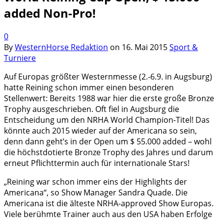
added Non-Pro!
0
By
WesternHorse Redaktion
on
16. Mai 2015
Sport &
Turniere
Auf Europas größter Westernmesse (2.-6.9. in Augsburg)
hatte Rei­ning schon immer einen besonderen
Stellenwert: Bereits 1988 war hier die erste große Bronze
Trophy ausgeschrieben. Oft fiel in Augs­burg die
Entscheidung um den NRHA World Cham­pion-Titel! Das
könnte auch 2015 wieder auf der Ame­ricana so sein,
denn dann geht’s in der Open um $ 55.000 added – wohl
die höchstdotierte Bronze Trophy des Jahres und darum
erneut Pflichttermin auch für internationale Stars!
„Reining war schon immer eins der Highlights der
Americana“, so Show Manager Sandra Quade. Die
Americana ist die älteste NRHA-approved Show Europas.
Viele berühmte Trainer auch aus den USA haben Erfolge