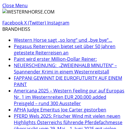
Close Menu
Facebook
X (Twitter)
Instagram
BRANDHEISS
Western Horse sagt „so long“ und „bye bye“…
Pegasus Reiterreisen bietet seit über 50 Jahren
getestete Reiterreisen an
Paint wird erster Million-Dollar Reiner:
NEUERSCHEINUNG: „ZWEIEINHALB MINUTEN“ –
Spannender Krimi in einem Westernreitstall
FAPPANI GEWINNT DIE EUROFUTURITY AUF EINEM
PAINT
Americana 2025 – Western Feeling pur auf Europas
Nr. 1 im Westernreiten EUR 200.000 added
Preisgeld – rund 300 Aussteller
APHA Judge Emeritus Joe Carter gestorben
PFERD Wels 2025: Frischer Wind mit vielen neuen
Highlights Österreichs führende Pferdefachmesse
überrascht vom 29. Mai – 1. Juni 2025 mit vielen