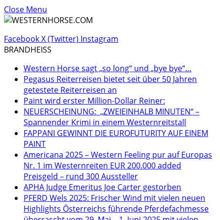
Close Menu
Facebook
X (Twitter)
Instagram
BRANDHEISS
Western Horse sagt „so long“ und „bye bye“…
Pegasus Reiterreisen bietet seit über 50 Jahren
getestete Reiterreisen an
Paint wird erster Million-Dollar Reiner:
NEUERSCHEINUNG: „ZWEIEINHALB MINUTEN“ –
Spannender Krimi in einem Westernreitstall
FAPPANI GEWINNT DIE EUROFUTURITY AUF EINEM
PAINT
Americana 2025 – Western Feeling pur auf Europas
Nr. 1 im Westernreiten EUR 200.000 added
Preisgeld – rund 300 Aussteller
APHA Judge Emeritus Joe Carter gestorben
PFERD Wels 2025: Frischer Wind mit vielen neuen
Highlights Österreichs führende Pferdefachmesse
überrascht vom 29. Mai – 1. Juni 2025 mit vielen