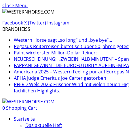
Close Menu
Facebook
X (Twitter)
Instagram
BRANDHEISS
Western Horse sagt „so long“ und „bye bye“…
Pegasus Reiterreisen bietet seit über 50 Jahren getes
Paint wird erster Million-Dollar Reiner:
NEUERSCHEINUNG: „ZWEIEINHALB MINUTEN“ – Spannen
FAPPANI GEWINNT DIE EUROFUTURITY AUF EINEM PA
Americana 2025 – Western Feeling pur auf Europas Nr
APHA Judge Emeritus Joe Carter gestorben
PFERD Wels 2025: Frischer Wind mit vielen neuen Hig
fachlichen Highlights.
0
Shopping Cart
Startseite
Das aktuelle Heft