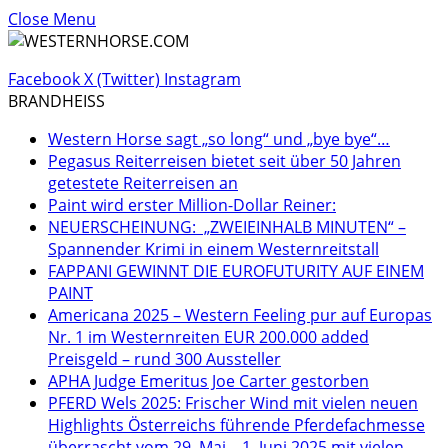
Close Menu
Facebook
X (Twitter)
Instagram
BRANDHEISS
Western Horse sagt „so long“ und „bye bye“…
Pegasus Reiterreisen bietet seit über 50 Jahren
getestete Reiterreisen an
Paint wird erster Million-Dollar Reiner:
NEUERSCHEINUNG: „ZWEIEINHALB MINUTEN“ –
Spannender Krimi in einem Westernreitstall
FAPPANI GEWINNT DIE EUROFUTURITY AUF EINEM
PAINT
Americana 2025 – Western Feeling pur auf Europas
Nr. 1 im Westernreiten EUR 200.000 added
Preisgeld – rund 300 Aussteller
APHA Judge Emeritus Joe Carter gestorben
PFERD Wels 2025: Frischer Wind mit vielen neuen
Highlights Österreichs führende Pferdefachmesse
überrascht vom 29. Mai – 1. Juni 2025 mit vielen