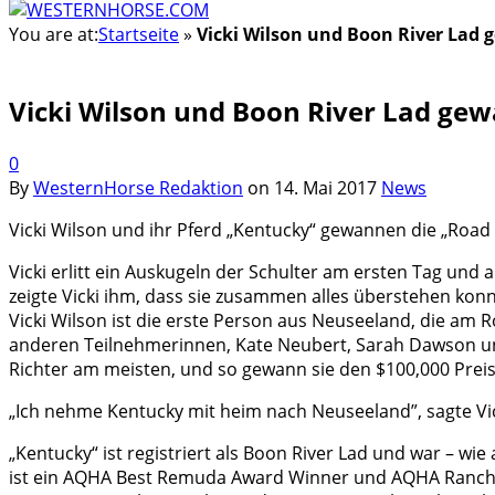
You are at:
Startseite
»
Vicki Wilson und Boon River Lad 
Vicki Wilson und Boon River Lad gew
0
By
WesternHorse Redaktion
on
14. Mai 2017
News
Vicki Wilson und ihr Pferd „Kentucky“ gewannen die „Road 
Vicki erlitt ein Auskugeln der Schulter am ersten Tag und
zeigte Vicki ihm, dass sie zusammen alles überstehen kon
Vicki Wilson ist die erste Person aus Neuseeland, die am 
anderen Teilnehmerinnen, Kate Neubert, Sa­rah Dawson und 
Richter am meisten, und so gewann sie den $100,000 Prei
„Ich nehme Kentucky mit heim nach Neuseeland”, sagte Vicky.
„Kentucky“ ist registriert als Boon River Lad und war – w
ist ein AQHA Best Remuda Award Winner und AQHA Ranching H