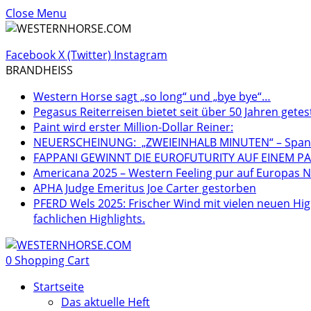
Close Menu
Facebook
X (Twitter)
Instagram
BRANDHEISS
Western Horse sagt „so long“ und „bye bye“…
Pegasus Reiterreisen bietet seit über 50 Jahren getes
Paint wird erster Million-Dollar Reiner:
NEUERSCHEINUNG: „ZWEIEINHALB MINUTEN“ – Spannen
FAPPANI GEWINNT DIE EUROFUTURITY AUF EINEM PA
Americana 2025 – Western Feeling pur auf Europas Nr
APHA Judge Emeritus Joe Carter gestorben
PFERD Wels 2025: Frischer Wind mit vielen neuen Hig
fachlichen Highlights.
0
Shopping Cart
Startseite
Das aktuelle Heft