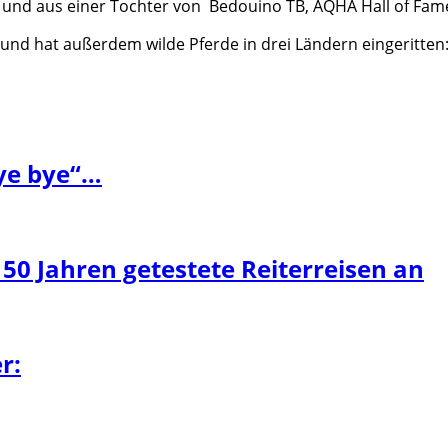
h und aus einer Tochter von Bedouino TB, AQHA Hall of Fa
 und hat außerdem wilde Pferde in drei Ländern ein­geritte
bye bye“…
 50 Jahren getestete Reiterreisen an
r: