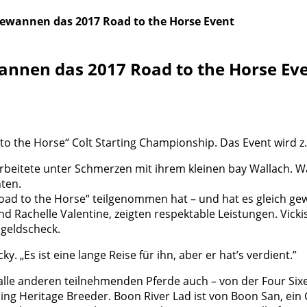
gewannen das 2017 Road to the Horse Event
annen das 2017 Road to the Horse Ev
to the Horse“ Colt Starting Championship. Das Event wird z
 arbeitete unter Schmerzen mit ihrem kleinen bay Wallach. 
nten.
Road to the Horse“ teilgenommen hat – und hat es gleich gew
Rachelle Valentine, zeigten re­spektable Leistungen. Vicki
sgeldscheck.
 „Es ist eine lange Reise für ihn, aber er hat’s verdient.”
ie alle anderen teilnehmenden Pferde auch – von der Four Six
eritage Breed­er. Boon River Lad ist von Boon San, ein Cut