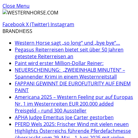
Close Menu
Facebook
X (Twitter)
Instagram
BRANDHEISS
Western Horse sagt „so long“ und „bye bye“…
Pegasus Reiterreisen bietet seit über 50 Jahren
getestete Reiterreisen an
Paint wird erster Million-Dollar Reiner:
NEUERSCHEINUNG: „ZWEIEINHALB MINUTEN“ –
Spannender Krimi in einem Westernreitstall
FAPPANI GEWINNT DIE EUROFUTURITY AUF EINEM
PAINT
Americana 2025 – Western Feeling pur auf Europas
Nr. 1 im Westernreiten EUR 200.000 added
Preisgeld – rund 300 Aussteller
APHA Judge Emeritus Joe Carter gestorben
PFERD Wels 2025: Frischer Wind mit vielen neuen
Highlights Österreichs führende Pferdefachmesse
überrascht vom 29. Mai – 1. Juni 2025 mit vielen