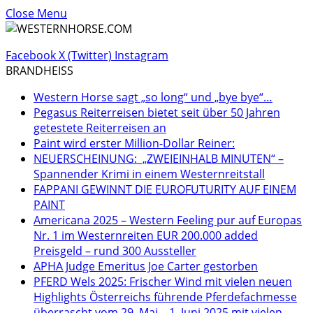
Close Menu
Facebook
X (Twitter)
Instagram
BRANDHEISS
Western Horse sagt „so long“ und „bye bye“…
Pegasus Reiterreisen bietet seit über 50 Jahren
getestete Reiterreisen an
Paint wird erster Million-Dollar Reiner:
NEUERSCHEINUNG: „ZWEIEINHALB MINUTEN“ –
Spannender Krimi in einem Westernreitstall
FAPPANI GEWINNT DIE EUROFUTURITY AUF EINEM
PAINT
Americana 2025 – Western Feeling pur auf Europas
Nr. 1 im Westernreiten EUR 200.000 added
Preisgeld – rund 300 Aussteller
APHA Judge Emeritus Joe Carter gestorben
PFERD Wels 2025: Frischer Wind mit vielen neuen
Highlights Österreichs führende Pferdefachmesse
überrascht vom 29. Mai – 1. Juni 2025 mit vielen