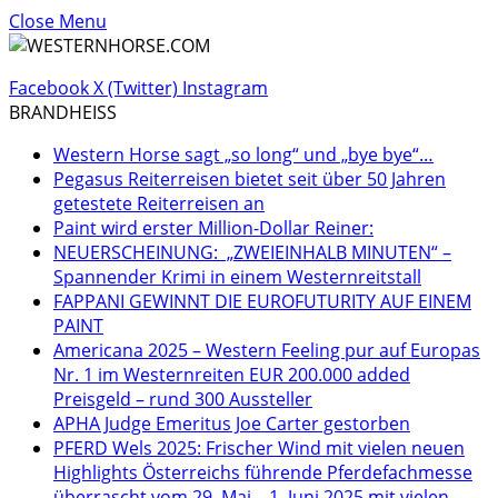
Close Menu
Facebook
X (Twitter)
Instagram
BRANDHEISS
Western Horse sagt „so long“ und „bye bye“…
Pegasus Reiterreisen bietet seit über 50 Jahren
getestete Reiterreisen an
Paint wird erster Million-Dollar Reiner:
NEUERSCHEINUNG: „ZWEIEINHALB MINUTEN“ –
Spannender Krimi in einem Westernreitstall
FAPPANI GEWINNT DIE EUROFUTURITY AUF EINEM
PAINT
Americana 2025 – Western Feeling pur auf Europas
Nr. 1 im Westernreiten EUR 200.000 added
Preisgeld – rund 300 Aussteller
APHA Judge Emeritus Joe Carter gestorben
PFERD Wels 2025: Frischer Wind mit vielen neuen
Highlights Österreichs führende Pferdefachmesse
überrascht vom 29. Mai – 1. Juni 2025 mit vielen