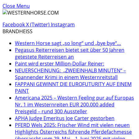
Close Menu
Facebook
X (Twitter)
Instagram
BRANDHEISS
Western Horse sagt „so long“ und „bye bye“…
Pegasus Reiterreisen bietet seit über 50 Jahren
getestete Reiterreisen an
Paint wird erster Million-Dollar Reiner:
NEUERSCHEINUNG: „ZWEIEINHALB MINUTEN“ –
Spannender Krimi in einem Westernreitstall
FAPPANI GEWINNT DIE EUROFUTURITY AUF EINEM
PAINT
Americana 2025 – Western Feeling pur auf Europas
Nr. 1 im Westernreiten EUR 200.000 added
Preisgeld – rund 300 Aussteller
APHA Judge Emeritus Joe Carter gestorben
PFERD Wels 2025: Frischer Wind mit vielen neuen
Highlights Österreichs führende Pferdefachmesse
überrascht vom 29. Mai – 1. Juni 2025 mit vielen