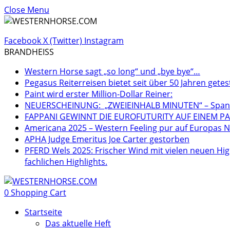
Close Menu
Facebook
X (Twitter)
Instagram
BRANDHEISS
Western Horse sagt „so long“ und „bye bye“…
Pegasus Reiterreisen bietet seit über 50 Jahren getes
Paint wird erster Million-Dollar Reiner:
NEUERSCHEINUNG: „ZWEIEINHALB MINUTEN“ – Spannen
FAPPANI GEWINNT DIE EUROFUTURITY AUF EINEM PA
Americana 2025 – Western Feeling pur auf Europas Nr
APHA Judge Emeritus Joe Carter gestorben
PFERD Wels 2025: Frischer Wind mit vielen neuen Hig
fachlichen Highlights.
0
Shopping Cart
Startseite
Das aktuelle Heft