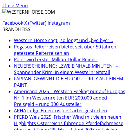
Close Menu
Facebook
X (Twitter)
Instagram
BRANDHEISS
Western Horse sagt „so long“ und „bye bye“…
Pegasus Reiterreisen bietet seit über 50 Jahren
getestete Reiterreisen an
Paint wird erster Million-Dollar Reiner:
NEUERSCHEINUNG: „ZWEIEINHALB MINUTEN“ –
Spannender Krimi in einem Westernreitstall
FAPPANI GEWINNT DIE EUROFUTURITY AUF EINEM
PAINT
Americana 2025 – Western Feeling pur auf Europas
Nr. 1 im Westernreiten EUR 200.000 added
Preisgeld – rund 300 Aussteller
APHA Judge Emeritus Joe Carter gestorben
PFERD Wels 2025: Frischer Wind mit vielen neuen
Highlights Österreichs führende Pferdefachmesse
überrascht vom 29. Mai – 1. Juni 2025 mit vielen