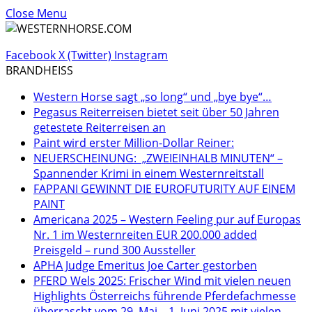
Close Menu
Facebook
X (Twitter)
Instagram
BRANDHEISS
Western Horse sagt „so long“ und „bye bye“…
Pegasus Reiterreisen bietet seit über 50 Jahren
getestete Reiterreisen an
Paint wird erster Million-Dollar Reiner:
NEUERSCHEINUNG: „ZWEIEINHALB MINUTEN“ –
Spannender Krimi in einem Westernreitstall
FAPPANI GEWINNT DIE EUROFUTURITY AUF EINEM
PAINT
Americana 2025 – Western Feeling pur auf Europas
Nr. 1 im Westernreiten EUR 200.000 added
Preisgeld – rund 300 Aussteller
APHA Judge Emeritus Joe Carter gestorben
PFERD Wels 2025: Frischer Wind mit vielen neuen
Highlights Österreichs führende Pferdefachmesse
überrascht vom 29. Mai – 1. Juni 2025 mit vielen