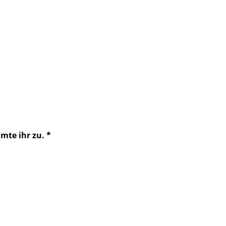
mte ihr zu.
*