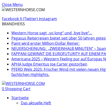
Close Menu
Facebook
X (Twitter)
Instagram
BRANDHEISS
Western Horse sagt „so long“ und „bye bye“…
Pegasus Reiterreisen bietet seit über 50 Jahren getes
Paint wird erster Million-Dollar Reiner:
NEUERSCHEINUNG: „ZWEIEINHALB MINUTEN“ – Spannen
FAPPANI GEWINNT DIE EUROFUTURITY AUF EINEM PA
Americana 2025 – Western Feeling pur auf Europas Nr
APHA Judge Emeritus Joe Carter gestorben
PFERD Wels 2025: Frischer Wind mit vielen neuen Hig
fachlichen Highlights.
0
Shopping Cart
Startseite
Das aktuelle Heft