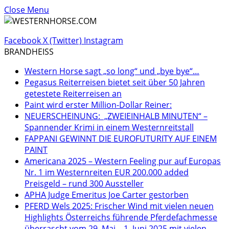
Close Menu
Facebook
X (Twitter)
Instagram
BRANDHEISS
Western Horse sagt „so long“ und „bye bye“…
Pegasus Reiterreisen bietet seit über 50 Jahren
getestete Reiterreisen an
Paint wird erster Million-Dollar Reiner:
NEUERSCHEINUNG: „ZWEIEINHALB MINUTEN“ –
Spannender Krimi in einem Westernreitstall
FAPPANI GEWINNT DIE EUROFUTURITY AUF EINEM
PAINT
Americana 2025 – Western Feeling pur auf Europas
Nr. 1 im Westernreiten EUR 200.000 added
Preisgeld – rund 300 Aussteller
APHA Judge Emeritus Joe Carter gestorben
PFERD Wels 2025: Frischer Wind mit vielen neuen
Highlights Österreichs führende Pferdefachmesse
überrascht vom 29. Mai – 1. Juni 2025 mit vielen