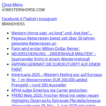
Close Menu
Facebook
X (Twitter)
Instagram
BRANDHEISS
Western Horse sagt „so long“ und „bye bye“…
Pegasus Reiterreisen bietet seit über 50 Jahren
getestete Reiterreisen an
Paint wird erster Million-Dollar Reiner:
NEUERSCHEINUNG: „ZWEIEINHALB MINUTEN“ –
Spannender Krimi in einem Westernreitstall
FAPPANI GEWINNT DIE EUROFUTURITY AUF EINEM
PAINT
Americana 2025 – Western Feeling pur auf Europas
Nr. 1 im Westernreiten EUR 200.000 added
Preisgeld – rund 300 Aussteller
APHA Judge Emeritus Joe Carter gestorben
PFERD Wels 2025: Frischer Wind mit vielen neuen
Highlights Österreichs führende Pferdefachmesse
überrascht vom 29. Mai – 1. Juni 2025 mit vielen