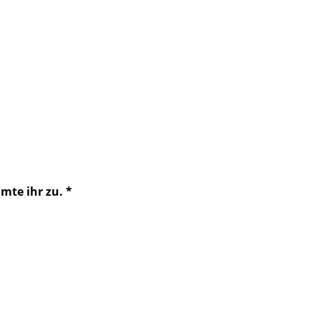
mte ihr zu.
*