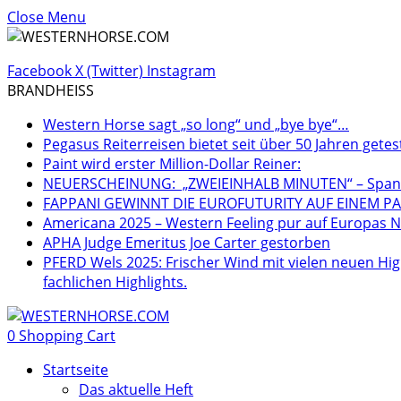
Close Menu
Facebook
X (Twitter)
Instagram
BRANDHEISS
Western Horse sagt „so long“ und „bye bye“…
Pegasus Reiterreisen bietet seit über 50 Jahren getes
Paint wird erster Million-Dollar Reiner:
NEUERSCHEINUNG: „ZWEIEINHALB MINUTEN“ – Spannen
FAPPANI GEWINNT DIE EUROFUTURITY AUF EINEM PA
Americana 2025 – Western Feeling pur auf Europas Nr
APHA Judge Emeritus Joe Carter gestorben
PFERD Wels 2025: Frischer Wind mit vielen neuen Hig
fachlichen Highlights.
0
Shopping Cart
Startseite
Das aktuelle Heft