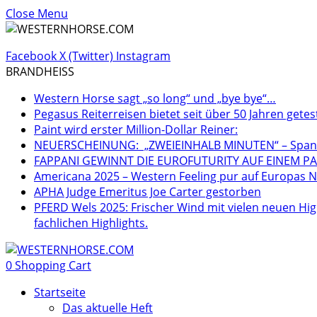
Close Menu
Facebook
X (Twitter)
Instagram
BRANDHEISS
Western Horse sagt „so long“ und „bye bye“…
Pegasus Reiterreisen bietet seit über 50 Jahren getes
Paint wird erster Million-Dollar Reiner:
NEUERSCHEINUNG: „ZWEIEINHALB MINUTEN“ – Spannen
FAPPANI GEWINNT DIE EUROFUTURITY AUF EINEM PA
Americana 2025 – Western Feeling pur auf Europas Nr
APHA Judge Emeritus Joe Carter gestorben
PFERD Wels 2025: Frischer Wind mit vielen neuen Hig
fachlichen Highlights.
0
Shopping Cart
Startseite
Das aktuelle Heft