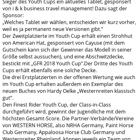
Sieger des Youth Cups ein aktuelles Tablet, gesponsert
von i & k business travel management! Dazu sagt der
Sponsor:
„Welches Tablet wir wählen, entscheiden wir kurz vorher,
weil es ja permanent neue Versionen gibt.“
Der Zweitplatzierte im Youth Cup erhält einen Stroh­hut
von Ame­rican Hat, gesponsert von Cayuse (mit dem
Gutschein kann sich der Gewinner das Mo­dell in seiner
Größe selbst aussuchen), und eine Abschwitzdecke,
bestickt mit „GFR 2018 Youth Cup“.Der Dritte des Youth
Cups erhält ebenfalls eine solche Decke.
Die drei Erstplatzierten in der offenen Wertung wie auch
im Youth Cup erhalten außerdem ein Exemplar des
neuen Buches von Hardy Oelke „Westernreiten klassisch
gut“.
Den Finest Rider Youth Cup, der Class-in-Class
durchgeführt wird, gewinnt der Jugendliche mit dem
höchsten Gesamt-Score. Die Partner-Verbände/Ver­eine
von WESTERN HORSE, also NRHA Germany, Paint Horse
Club Germany, Appaloosa Horse Club Germany und
Westernreiter Rheinland, können jeweils ein Team von