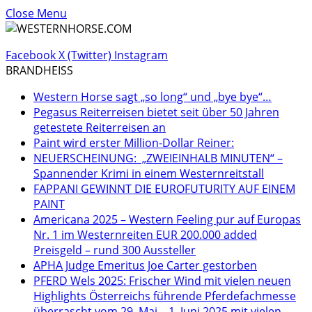
Close Menu
Facebook
X (Twitter)
Instagram
BRANDHEISS
Western Horse sagt „so long“ und „bye bye“…
Pegasus Reiterreisen bietet seit über 50 Jahren
getestete Reiterreisen an
Paint wird erster Million-Dollar Reiner:
NEUERSCHEINUNG: „ZWEIEINHALB MINUTEN“ –
Spannender Krimi in einem Westernreitstall
FAPPANI GEWINNT DIE EUROFUTURITY AUF EINEM
PAINT
Americana 2025 – Western Feeling pur auf Europas
Nr. 1 im Westernreiten EUR 200.000 added
Preisgeld – rund 300 Aussteller
APHA Judge Emeritus Joe Carter gestorben
PFERD Wels 2025: Frischer Wind mit vielen neuen
Highlights Österreichs führende Pferdefachmesse
überrascht vom 29. Mai – 1. Juni 2025 mit vielen